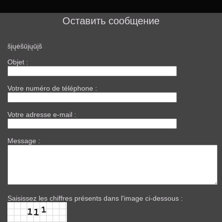
Перевод сайта
Оставить сообщение
Yelp
šįųėšūįųūįš
Twitter
Objet :
Календарь событий
Votre numéro de téléphone :
Новости
Votre adresse e-mail :
Новости 2
Message :
Товары
Facebook Places
Foursquare
Saisissez les chiffres présents dans l'image ci-dessous :
Google Places