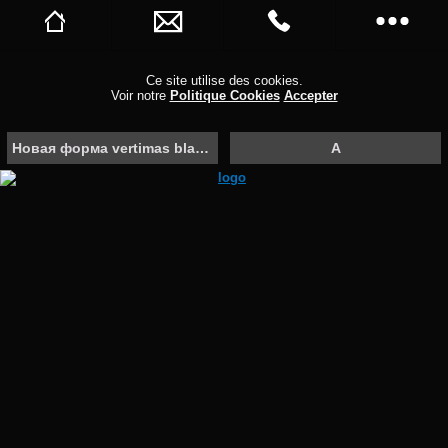
Новая форма vertimas blah blah blah
Новый номер 3
Ce site utilise des cookies.
Voir notre
Politique Cookies
Accepter
Rappelez-moi
Страница
Новая форма vertimas blah blah blah
A
Reserve μινιμfffff
Stuur me updates
Dirbam ąčęėįš
Купоны
About Network Solutions
Обзоры