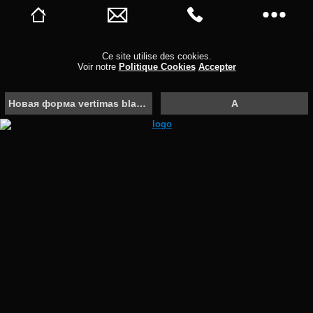
Новая форма vertimas blah blah blah
Новый номер 3
Ce site utilise des cookies.
Voir notre
Politique Cookies
Accepter
Rappelez-moi
Страница
Новая форма vertimas blah blah blah
A
Reserve μινιμfffff
Stuur me updates
Dirbam ąčęėįš
Купоны
About Network Solutions
Обзоры