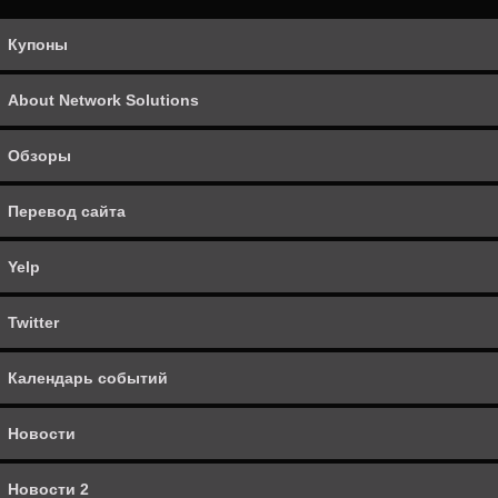
Перевод сайта
Купоны
Yelp
About Network Solutions
Twitter
Обзоры
Календарь событий
Перевод сайта
Новости
Yelp
Новости 2
Twitter
Товары
Календарь событий
Facebook Places
Новости
Foursquare
Новости 2
Google Places