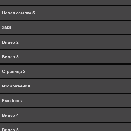
Изображения
Новая ссылка 5
Facebook
SMS
Видео 4
Видео 2
Видео 5
Видео 3
Полный веб-сайт
Страница 2
Линк 3
Изображения
Видео 6
Facebook
Menu
Видео 4
Линк 4
Видео 5