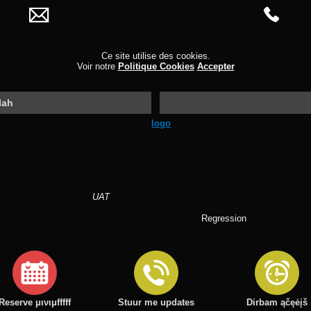
Новая форма vertimas blah blah blah
Новый номер 3
Ce site utilise des cookies.
Voir notre
Politique Cookies
Accepter
Rappelez-moi
Страница
lah
Reserve μινιμfffff
Stuur me updates
Dirbam ąčęėįš
UAT
Купоны
Regression
About Network Solutions
Обзоры
Reserve μινιμfffff
Stuur me updates
Dirbam ąčęėįš