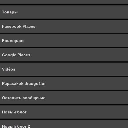
Товары
Vidéos
Papasakok draugužiui
Facebook Places
Новый блог
Foursquare
Новый блог 2
Google Places
Новая ссылка 5
Vidéos
SMS
Papasakok draugužiui
Видео 2
Оставить сообщение
Видео 3
Новый блог
Страница 2
Новый блог 2