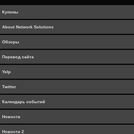
Перевод сайта
Купоны
Yelp
About Network Solutions
Twitter
Обзоры
Календарь событий
Перевод сайта
Новости
Yelp
Новости 2
Twitter
Товары
Календарь событий
Facebook Places
Новости
Foursquare
Новости 2
Google Places