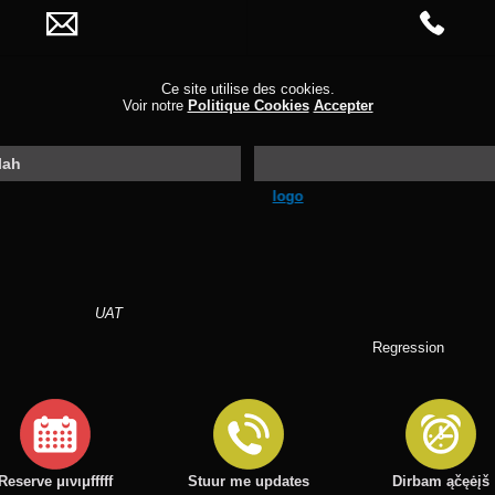
Новая форма vertimas blah blah blah
Новый номер 3
Ce site utilise des cookies.
Voir notre
Politique Cookies
Accepter
Rappelez-moi
Страница
lah
Reserve μινιμfffff
Stuur me updates
Dirbam ąčęėįš
UAT
Купоны
Regression
About Network Solutions
Обзоры
Reserve μινιμfffff
Stuur me updates
Dirbam ąčęėįš