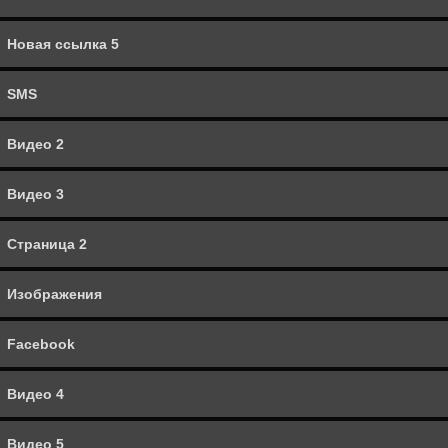
Изображения
Новая ссылка 5
Facebook
SMS
Видео 4
Видео 2
Видео 5
Видео 3
Полный веб-сайт
Страница 2
Линк 3
Изображения
Видео 6
Facebook
Menu
Видео 4
Линк 4
Видео 5