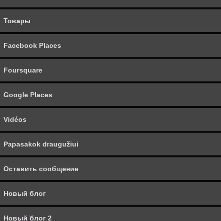
Товары
Vidéos
Papasakok draugužiui
Facebook Places
Новый блог
Foursquare
Новый блог 2
Google Places
Новая ссылка 5
Vidéos
SMS
Papasakok draugužiui
Видео 2
Оставить сообщение
Видео 3
Новый блог
Страница 2
Новый блог 2